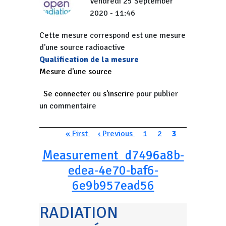
Vendredi 25 September
2020 - 11:46
Cette mesure correspond est une mesure
d'une source radioactive
Qualification de la mesure
Mesure d'une source
Se connecter
ou
s'inscrire
pour publier
un commentaire
Pagination
Première page
Page précédente
Page
Page
Page courante
« First
‹ Previous
1
2
3
Measurement_d7496a8b-
edea-4e70-baf6-
6e9b957ead56
RADIATION