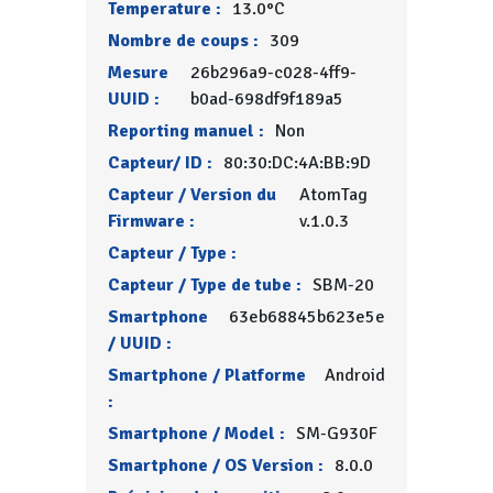
Temperature :
13.0°C
Nombre de coups :
309
Mesure
26b296a9-c028-4ff9-
UUID :
b0ad-698df9f189a5
Reporting manuel :
Non
Capteur/ ID :
80:30:DC:4A:BB:9D
Capteur / Version du
AtomTag
Firmware :
v.1.0.3
Capteur / Type :
Capteur / Type de tube :
SBM-20
Smartphone
63eb68845b623e5e
/ UUID :
Smartphone / Platforme
Android
:
Smartphone / Model :
SM-G930F
Smartphone / OS Version :
8.0.0