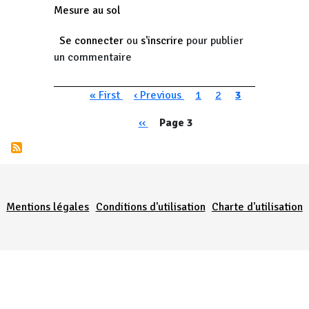
Mesure au sol
Se connecter
ou
s'inscrire
pour publier
un commentaire
Pagination
Première page
Page précédente
Page
Page
Page courante
« First
‹ Previous
1
2
3
Pagination
Page précédente
‹‹
Page 3
Menu Pied de page
Mentions légales
Conditions d'utilisation
Charte d'utilisation