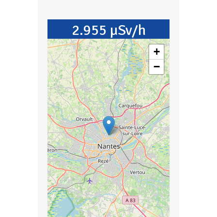
2.955 µSv/h
+
−