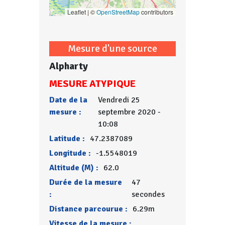
Leaflet | ©
OpenStreetMap
contributors
Mesure d'une source
Alpharty
MESURE ATYPIQUE
Date de la
Vendredi 25
mesure :
septembre 2020 -
10:08
Latitude :
47.2387089
Longitude :
-1.5548019
Altitude (M) :
62.0
Durée de la mesure
47
:
secondes
Distance parcourue :
6.29m
Vitesse de la mesure :