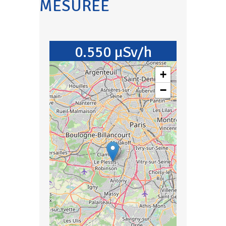
MESURÉE
0.550 µSv/h
+
−