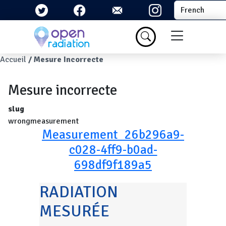
Aller au contenu principal
Select your la
Menu du com
Fil d'Ariane
Accueil
Mesure Incorrecte
Mesure incorrecte
slug
wrongmeasurement
Measurement_26b296a9-
c028-4ff9-b0ad-
698df9f189a5
RADIATION
MESURÉE