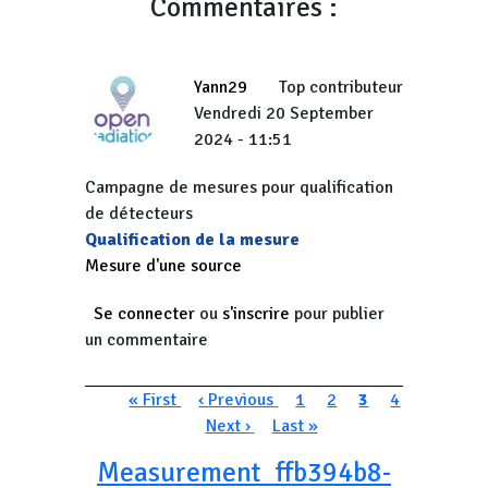
Commentaires :
Yann29
Top contributeur
Vendredi 20 September
2024 - 11:51
Campagne de mesures pour qualification
de détecteurs
Qualification de la mesure
Mesure d'une source
Se connecter
ou
s'inscrire
pour publier
un commentaire
Pagination
Première page
Page précédente
Page
Page
Page courante
Page
« First
‹ Previous
1
2
3
4
Page suivante
Dernière page
Next ›
Last »
Measurement_ffb394b8-