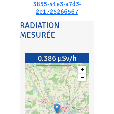
3855-41e3-a7d3-
2e1725266567
RADIATION
MESURÉE
0.386 µSv/h
+
−