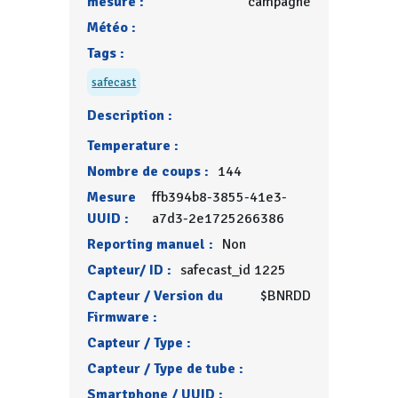
mesure :
campagne
Météo :
Tags :
safecast
Description :
Temperature :
Nombre de coups :
144
Mesure
ffb394b8-3855-41e3-
UUID :
a7d3-2e1725266386
Reporting manuel :
Non
Capteur/ ID :
safecast_id 1225
Capteur / Version du
$BNRDD
Firmware :
Capteur / Type :
Capteur / Type de tube :
Smartphone / UUID :