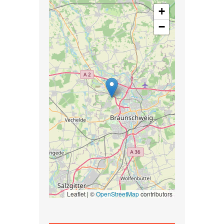
+
−
Leaflet | ©
OpenStreetMap
contributors