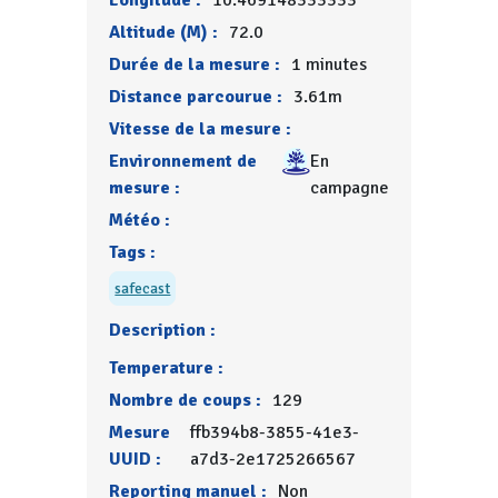
Longitude :
10.469148333333
Altitude (M) :
72.0
Durée de la mesure :
1 minutes
Distance parcourue :
3.61m
Vitesse de la mesure :
Environnement de
En
mesure :
campagne
Météo :
Tags :
safecast
Description :
Temperature :
Nombre de coups :
129
Mesure
ffb394b8-3855-41e3-
UUID :
a7d3-2e1725266567
Reporting manuel :
Non