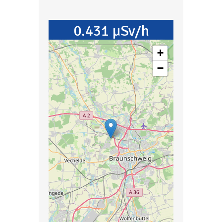
0.431 µSv/h
+
−