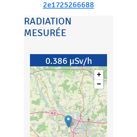
2e1725266688
RADIATION
MESURÉE
0.386 µSv/h
+
−