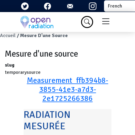
Aller au contenu principal
Select your la
Menu du com
Fil d'Ariane
Accueil
Mesure D'une Source
Mesure d'une source
slug
temporarysource
Measurement_ffb394b8-
3855-41e3-a7d3-
2e1725266386
RADIATION
MESURÉE