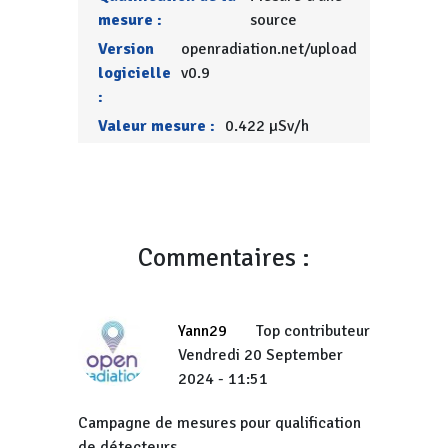
mesure :
source
Version
openradiation.net/upload
logicielle
v0.9
:
Valeur mesure :
0.422 µSv/h
Commentaires :
Yann29
Top contributeur
Vendredi 20 September
2024 - 11:51
Campagne de mesures pour qualification
de détecteurs