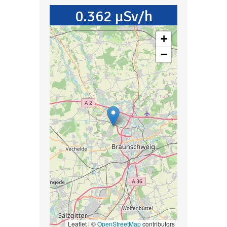
0.362 µSv/h
+
−
Leaflet | ©
OpenStreetMap
contributors