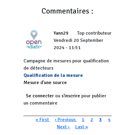
Commentaires :
Yann29
Top contributeur
Vendredi 20 September
2024 - 11:51
Campagne de mesures pour qualification
de détecteurs
Qualification de la mesure
Mesure d'une source
Se connecter
ou
s'inscrire
pour publier
un commentaire
Pagination
Première page
Page précédente
Page
Page
Page courante
Page
« First
‹ Previous
1
2
3
4
Page suivante
Dernière page
Next ›
Last »