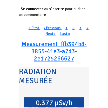
Se connecter
ou
s'inscrire
pour publier
un commentaire
Pagination
Première page
Page précédente
Page
Page
Page courante
Page
« First
‹ Previous
1
2
3
4
Page suivante
Dernière page
Next ›
Last »
Measurement_ffb394b8-
3855-41e3-a7d3-
2e1725266627
RADIATION
MESURÉE
0.377 µSv/h