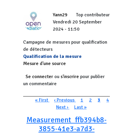
Yann29
Top contributeur
Vendredi 20 September
2024 - 11:50
Campagne de mesures pour qualification
de détecteurs
Qualification de la mesure
Mesure d'une source
Se connecter
ou
s'inscrire
pour publier
un commentaire
Pagination
Première page
Page précédente
Page
Page
Page courante
Page
« First
‹ Previous
1
2
3
4
Page suivante
Dernière page
Next ›
Last »
Measurement_ffb394b8-
3855-41e3-a7d3-