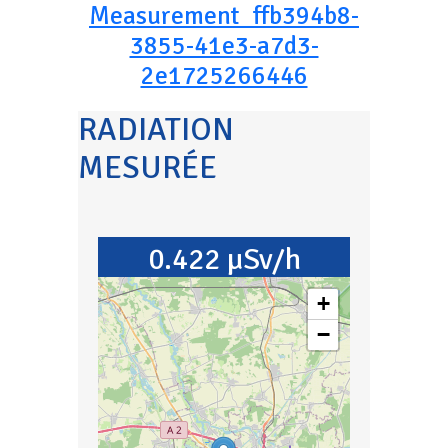
Measurement_ffb394b8-
3855-41e3-a7d3-
2e1725266446
RADIATION
MESURÉE
0.422 µSv/h
+
−