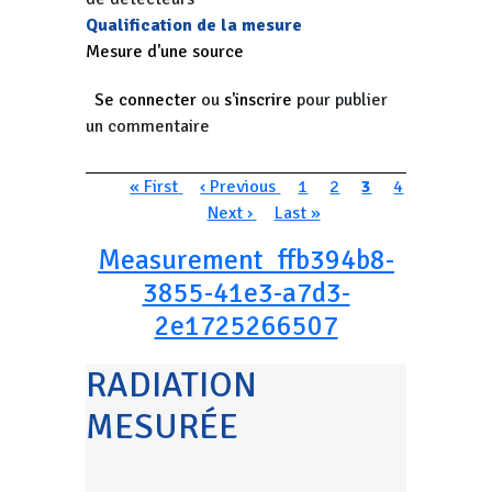
Qualification de la mesure
Mesure d'une source
Se connecter
ou
s'inscrire
pour publier
un commentaire
Pagination
Première page
Page précédente
Page
Page
Page courante
Page
« First
‹ Previous
1
2
3
4
Page suivante
Dernière page
Next ›
Last »
Measurement_ffb394b8-
3855-41e3-a7d3-
2e1725266507
RADIATION
MESURÉE