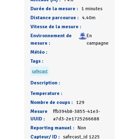
Durée de la mesure :
1 minutes
Distance parcourue :
4.40m
Vitesse de la mesure :
Environnement de
En
mesure :
campagne
Météo :
Tags :
safecast
Description :
Temperature :
Nombre de coups :
129
Mesure
ffb394b8-3855-41e3-
UUID :
a7d3-2e1725266688
Reporting manuel :
Non
Capteur/ ID :
safecast_id 1225