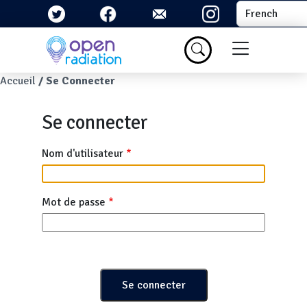
Aller au contenu principal
Select your la
Menu du com
Fil d'Ariane
Accueil
Se Connecter
Se connecter
Nom d'utilisateur
Mot de passe