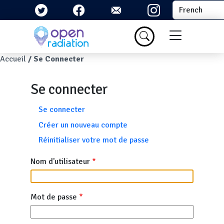
Aller au contenu principal
Select your la
Menu du com
Fil d'Ariane
Accueil
Se Connecter
Se connecter
Onglets principaux
Se connecter
Créer un nouveau compte
Réinitialiser votre mot de passe
Nom d'utilisateur
Mot de passe