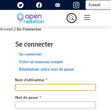
Aller au contenu principal
Select your la
Menu du com
Fil d'Ariane
Accueil
Se Connecter
Se connecter
Onglets principaux
Se connecter
Créer un nouveau compte
Réinitialiser votre mot de passe
Nom d'utilisateur
Mot de passe