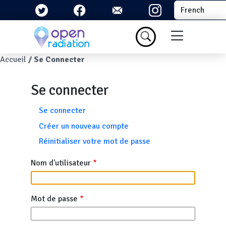
Aller au contenu principal
Select your la
Menu du com
Fil d'Ariane
Accueil
Se Connecter
Se connecter
Onglets principaux
Se connecter
Créer un nouveau compte
Réinitialiser votre mot de passe
Nom d'utilisateur
Mot de passe