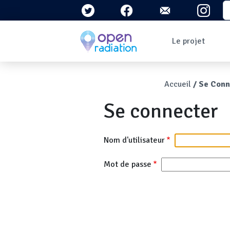
Aller au contenu principal
S
Navigation 
Le projet
Qui sommes-nous ?
Le contexte
Fil d'Ari
Accueil
Se Conn
Qu'est-ce que la
radioactivité ?
Se connecter
Question/Réponses
Lettres
d'information
Nom d'utilisateur
Mot de passe