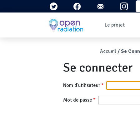
Aller au contenu principal
S
Navigation 
Le projet
Qui sommes-nous ?
Le contexte
Fil d'Ari
Accueil
Se Conn
Qu'est-ce que la
radioactivité ?
Se connecter
Question/Réponses
Lettres
d'information
Nom d'utilisateur
Mot de passe