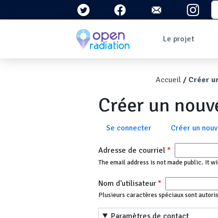
Aller au contenu principal
S
Navigation 
Le projet
Qui sommes-nous ?
Le contexte
Fil d'Ari
Accueil
Créer u
Qu'est-ce que la
radioactivité ?
Créer un nou
Question/Réponses
Lettres
d'information
Onglets principau
Se connecter
Créer un nou
Adresse de courriel
The email address is not made public. It wi
Nom d'utilisateur
Plusieurs caractères spéciaux sont autorisés :
Paramètres de contact