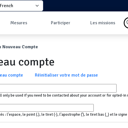
elect your language
principale
Mesures
Participer
Les missions
Pourquoi faire des
Comment participer
Qu'est-ce qu'une
mesures ?
?
mission ?
ane
n Nouveau Compte
Les données
Comment prendre
Missions en cours
Carte des mesures
une mesure ?
Les missions
veau compte
au sol
Pourquoi rejoindre
Carte des mesures
la communauté ?
en vol
Développeurs
x
veau compte
Réinitialiser votre mot de passe
Tableau de bord
Mesures les plus
commentées
ll only be used if you need to be contacted about your account or for opted-in 
 l'espace, le point (.), le tiret (-), l'apostrophe ('), le tiret bas (_) et le sign