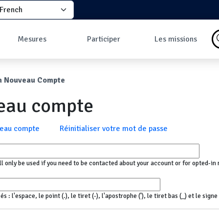
elect your language
principale
Mesures
Participer
Les missions
Pourquoi faire des
Comment participer
Qu'est-ce qu'une
mesures ?
?
mission ?
ane
n Nouveau Compte
Les données
Comment prendre
Missions en cours
Carte des mesures
une mesure ?
Les missions
veau compte
au sol
Pourquoi rejoindre
Carte des mesures
la communauté ?
en vol
Développeurs
x
veau compte
Réinitialiser votre mot de passe
Tableau de bord
Mesures les plus
commentées
ll only be used if you need to be contacted about your account or for opted-in 
 l'espace, le point (.), le tiret (-), l'apostrophe ('), le tiret bas (_) et le sign