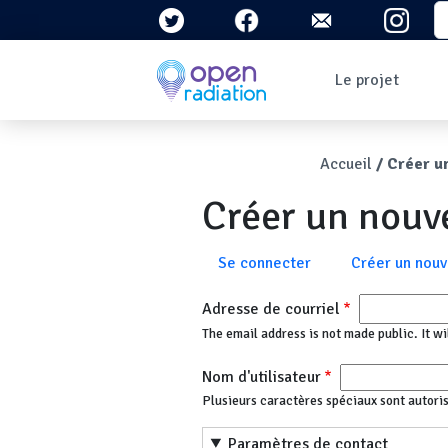
Aller au contenu principal
S
Navigation 
Le projet
Qui sommes-nous ?
Le contexte
Fil d'Ari
Accueil
Créer u
Qu'est-ce que la
radioactivité ?
Créer un nou
Question/Réponses
Lettres
d'information
Onglets principau
Se connecter
Créer un nou
Adresse de courriel
The email address is not made public. It wi
Nom d'utilisateur
Plusieurs caractères spéciaux sont autorisés :
Paramètres de contact