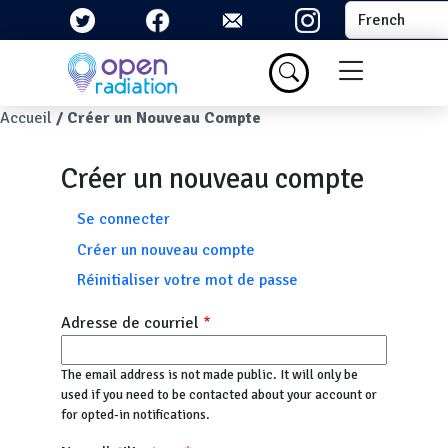
Aller au contenu principal
Select your la
Menu du com
Fil d'Ariane
Accueil
Créer un Nouveau Compte
Créer un nouveau compte
Onglets principaux
Se connecter
Créer un nouveau compte
Réinitialiser votre mot de passe
Adresse de courriel
The email address is not made public. It will only be
used if you need to be contacted about your account or
for opted-in notifications.