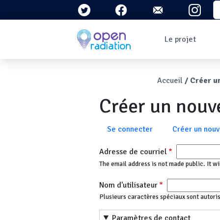
Aller au contenu principal
S
Navigation 
Le projet
Qui sommes-nous ?
Le contexte
Fil d'Ari
Accueil
Créer u
Qu'est-ce que la
radioactivité ?
Créer un nou
Question/Réponses
Lettres
d'information
Onglets principau
Se connecter
Créer un nou
Adresse de courriel
The email address is not made public. It wi
Nom d'utilisateur
Plusieurs caractères spéciaux sont autorisés :
Paramètres de contact