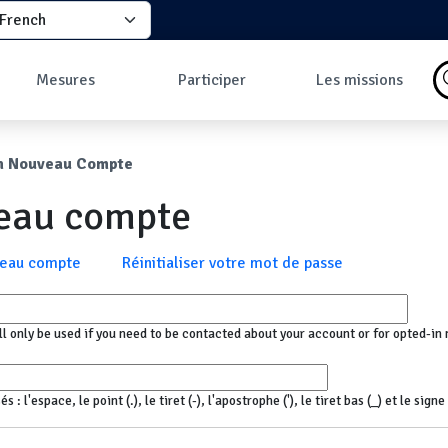
elect your language
principale
Mesures
Participer
Les missions
Pourquoi faire des
Comment participer
Qu'est-ce qu'une
mesures ?
?
mission ?
ane
n Nouveau Compte
Les données
Comment prendre
Missions en cours
Carte des mesures
une mesure ?
Les missions
veau compte
au sol
Pourquoi rejoindre
Carte des mesures
la communauté ?
en vol
Développeurs
x
veau compte
Réinitialiser votre mot de passe
Tableau de bord
Mesures les plus
commentées
ll only be used if you need to be contacted about your account or for opted-in 
 l'espace, le point (.), le tiret (-), l'apostrophe ('), le tiret bas (_) et le sign