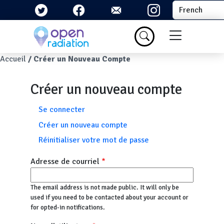
Aller au contenu principal
Select your la
Menu du com
Fil d'Ariane
Accueil
Créer un Nouveau Compte
Créer un nouveau compte
Onglets principaux
Se connecter
Créer un nouveau compte
Réinitialiser votre mot de passe
Adresse de courriel
The email address is not made public. It will only be
used if you need to be contacted about your account or
for opted-in notifications.