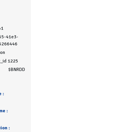
41
55-41e3-
5266446
on
t_id 1225
$BNRDD
 :
me :
ion :