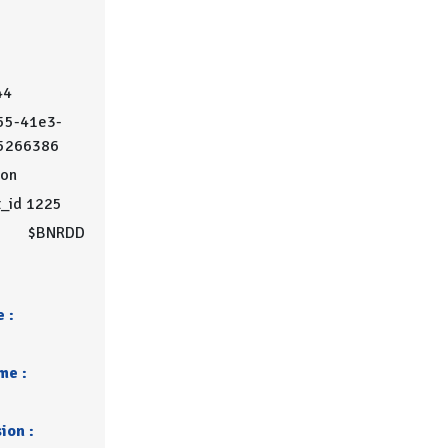
44
55-41e3-
5266386
on
t_id 1225
$BNRDD
 :
me :
ion :