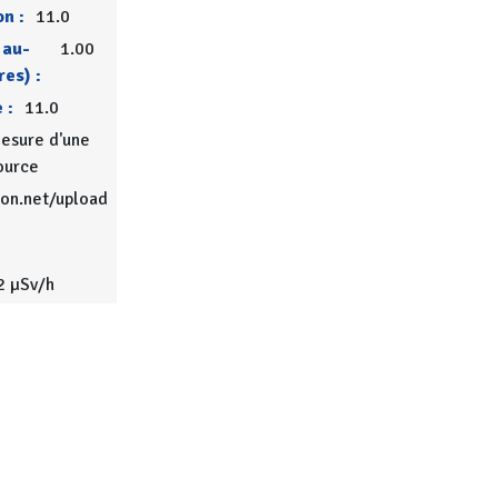
on :
11.0
 au-
1.00
res) :
 :
11.0
esure d'une
ource
ion.net/upload
2 µSv/h