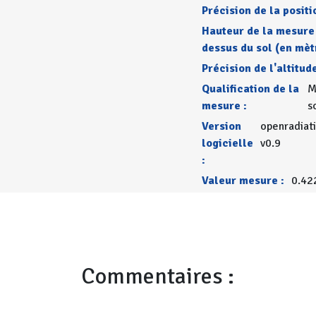
Précision de la positi
Hauteur de la mesure
dessus du sol (en mèt
Précision de l'altitude
Qualification de la
M
mesure :
s
Version
openradiat
logicielle
v0.9
:
Valeur mesure :
0.42
Commentaires :