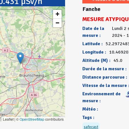
0.431 µSv/h
Fanche
+
MESURE ATYPIQU
−
Date de la
Lundi 2
mesure :
2024 - 
Latitude :
52.297248
Longitude :
10.4692
Altitude (M) :
45.0
Durée de la mesure :
Distance parcourue :
Vitesse de la mesure 
Environnement de
mesure :
Météo :
Tags :
Leaflet | ©
OpenStreetMap
contributors
safecast