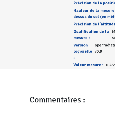
Précision de la positi
Hauteur de la mesure
dessus du sol (en mèt
Précision de l'altitude
Qualification de la
M
mesure :
s
Version
openradiat
logicielle
v0.9
:
Valeur mesure :
0.43
Commentaires :