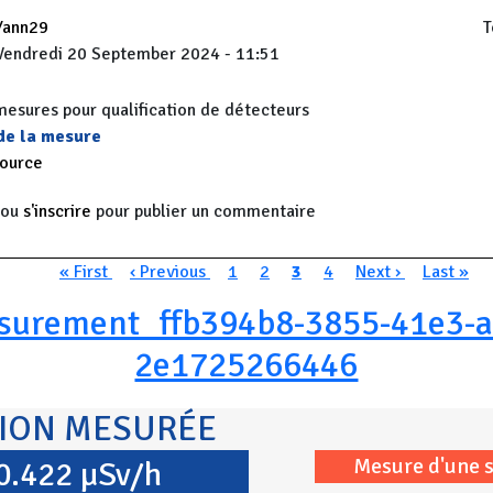
Yann29
T
Vendredi 20 September 2024 - 11:51
sures pour qualification de détecteurs
 de la mesure
source
ou
s'inscrire
pour publier un commentaire
n
Première page
Page précédente
Page
Page
Page courante
Page
Page suivante
Dernière
« First
‹ Previous
1
2
3
4
Next ›
Last »
surement_ffb394b8-3855-41e3-a
2e1725266446
TION MESURÉE
Mesure d'une 
0.422 µSv/h