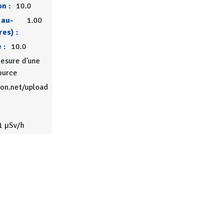
on :
10.0
 au-
1.00
res) :
 :
10.0
esure d'une
ource
ion.net/upload
1 µSv/h