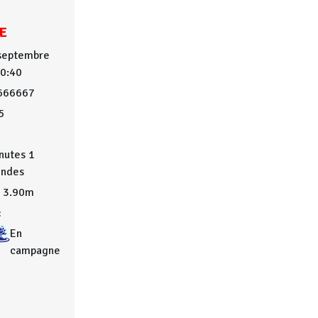
E
 septembre
10:40
666667
5
nutes 1
ondes
3.90m
:
En
campagne