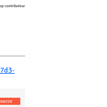
op contributeur
 page
7d3-
source