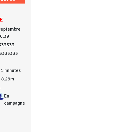
E
 septembre
10:39
333333
03333333
1 minutes
8.29m
:
En
campagne