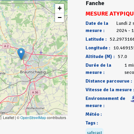
Fanche
+
MESURE ATYPIQU
−
Date de la
Lundi 2
mesure :
2024 - 
Latitude :
52.297316
Longitude :
10.46915
Altitude (M) :
57.0
Durée de la
1 mi
mesure :
sec
Distance parcourue :
Vitesse de la mesure 
Environnement de
mesure :
Météo :
Leaflet | ©
OpenStreetMap
contributors
Tags :
safecast