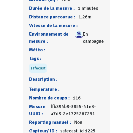
Durée de la mesure :
1 minutes
Distance parcourue :
1.26m
Vitesse de la mesure :
Environnement de
En
mesure :
campagne
Météo :
Tags :
safecast
Description :
Temperature :
Nombre de coups :
116
Mesure
ffb394b8-3855-41e3-
UUID :
a7d3-2e1725267291
Reporting manuel :
Non
Capteur/ ID :
safecast_id 1225