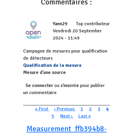
Commentaires :
Yann29
Top contributeur
Vendredi 20 September
2024 - 11:49
Campagne de mesures pour qualification
de détecteurs
Qualification de la mesure
Mesure d'une source
Se connecter
ou
s'inscrire
pour publier
un commentaire
Pagination
Première page
Page précédente
Page
Page
Page
Page couran
« First
‹ Previous
1
2
3
4
Page
Page suivante
Dernière page
5
Next ›
Last »
Measurement_ffb394b8-