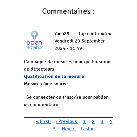
Commentaires :
Yann29
Top contributeur
Vendredi 20 September
2024 - 11:49
Campagne de mesures pour qualification
de détecteurs
Qualification de la mesure
Mesure d'une source
Se connecter
ou
s'inscrire
pour publier
un commentaire
Pagination
Première page
Page précédente
Page
Page
Page
Page couran
« First
‹ Previous
1
2
3
4
Page
Page suivante
Dernière page
5
Next ›
Last »