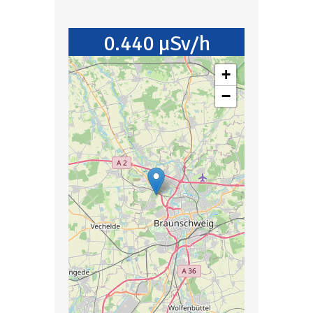
0.440 µSv/h
+
−