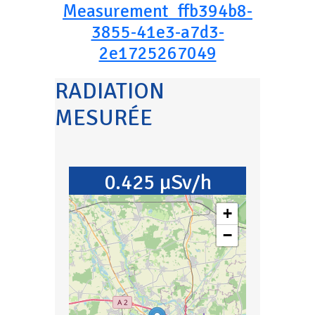
Measurement_ffb394b8-
3855-41e3-a7d3-
2e1725267049
RADIATION
MESURÉE
0.425 µSv/h
+
−