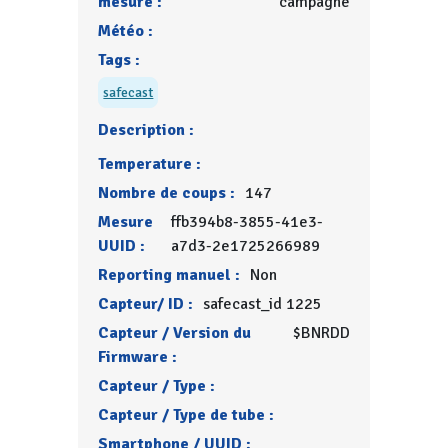
mesure :
campagne
Météo :
Tags :
safecast
Description :
Temperature :
Nombre de coups :
147
Mesure
ffb394b8-3855-41e3-
UUID :
a7d3-2e1725266989
Reporting manuel :
Non
Capteur/ ID :
safecast_id 1225
Capteur / Version du
$BNRDD
Firmware :
Capteur / Type :
Capteur / Type de tube :
Smartphone / UUID :