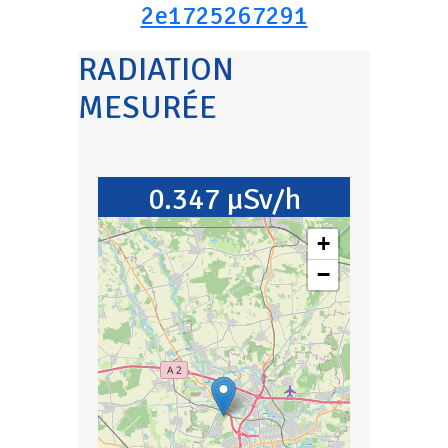
2e1725267291
RADIATION
MESURÉE
0.347 µSv/h
+
−