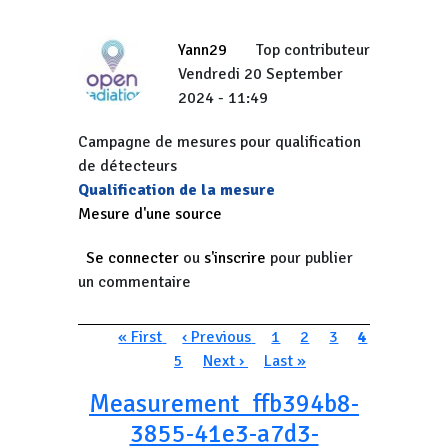
Yann29
Top contributeur
Vendredi 20 September
2024 - 11:49
Campagne de mesures pour qualification
de détecteurs
Qualification de la mesure
Mesure d'une source
Se connecter
ou
s'inscrire
pour publier
un commentaire
Pagination
Première page
Page précédente
Page
Page
Page
Page couran
« First
‹ Previous
1
2
3
4
Page
Page suivante
Dernière page
5
Next ›
Last »
Measurement_ffb394b8-
3855-41e3-a7d3-