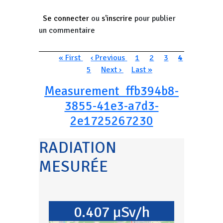
Se connecter
ou
s'inscrire
pour publier
un commentaire
Pagination
Première page
Page précédente
Page
Page
Page
Page couran
« First
‹ Previous
1
2
3
4
Page
Page suivante
Dernière page
5
Next ›
Last »
Measurement_ffb394b8-
3855-41e3-a7d3-
2e1725267230
RADIATION
MESURÉE
0.407 µSv/h