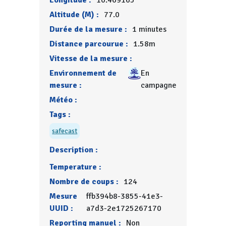
Longitude :
10.469165
Altitude (M) :
77.0
Durée de la mesure :
1 minutes
Distance parcourue :
1.58m
Vitesse de la mesure :
Environnement de
En
mesure :
campagne
Météo :
Tags :
safecast
Description :
Temperature :
Nombre de coups :
124
Mesure
ffb394b8-3855-41e3-
UUID :
a7d3-2e1725267170
Reporting manuel :
Non