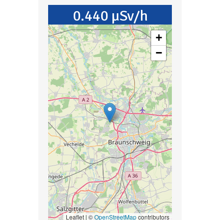
0.440 µSv/h
+
−
Leaflet | ©
OpenStreetMap
contributors