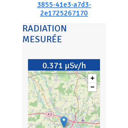
3855-41e3-a7d3-
2e1725267170
RADIATION
MESURÉE
0.371 µSv/h
+
−