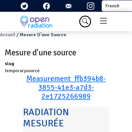
Aller au contenu principal
Select your la
Menu du com
Fil d'Ariane
Accueil
Mesure D'une Source
Mesure d'une source
slug
temporarysource
Measurement_ffb394b8-
3855-41e3-a7d3-
2e1725266989
RADIATION
MESURÉE