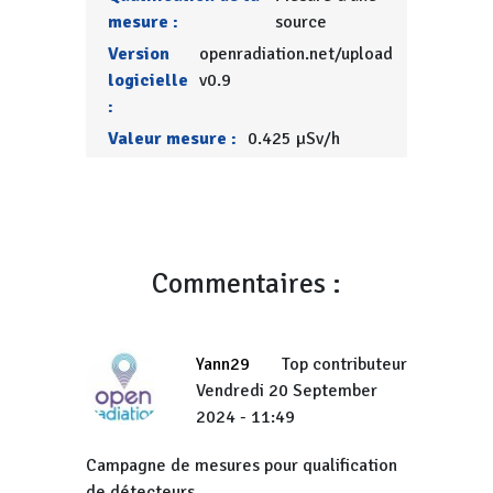
mesure :
source
Version
openradiation.net/upload
logicielle
v0.9
:
Valeur mesure :
0.425 µSv/h
Commentaires :
Yann29
Top contributeur
Vendredi 20 September
2024 - 11:49
Campagne de mesures pour qualification
de détecteurs