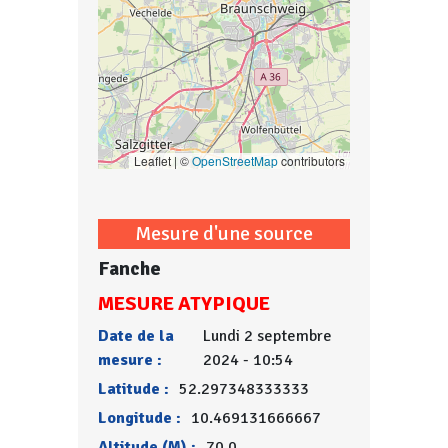
Leaflet | ©
OpenStreetMap
contributors
Mesure d'une source
Fanche
MESURE ATYPIQUE
Date de la
Lundi 2 septembre
mesure :
2024 - 10:54
Latitude :
52.297348333333
Longitude :
10.469131666667
Altitude (M) :
70.0