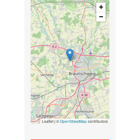
+
−
Leaflet | ©
OpenStreetMap
contributors