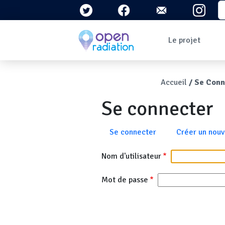
Aller au contenu principal
S
Navigation 
Le projet
Qui sommes-nous ?
Le contexte
Fil d'Ari
Accueil
Se Conn
Qu'est-ce que la
radioactivité ?
Se connecter
Question/Réponses
Lettres
d'information
Onglets principau
Se connecter
Créer un nou
Nom d'utilisateur
Mot de passe