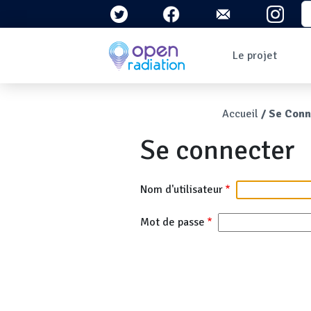
Aller au contenu principal
S
Navigation 
Le projet
Qui sommes-nous ?
Le contexte
Fil d'Ari
Accueil
Se Conn
Qu'est-ce que la
radioactivité ?
Se connecter
Question/Réponses
Lettres
d'information
Nom d'utilisateur
Mot de passe