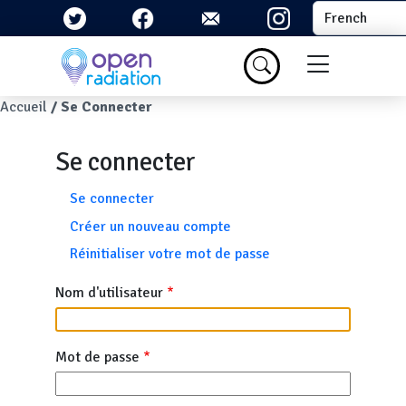
Aller au contenu principal
Select your la
Menu du com
Fil d'Ariane
Accueil
Se Connecter
Se connecter
Onglets principaux
Se connecter
Créer un nouveau compte
Réinitialiser votre mot de passe
Nom d'utilisateur
Mot de passe