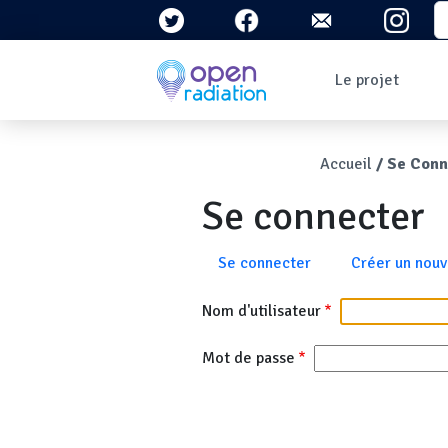
Aller au contenu principal
S
Navigation 
Le projet
Qui sommes-nous ?
Le contexte
Fil d'Ari
Accueil
Se Conn
Qu'est-ce que la
radioactivité ?
Se connecter
Question/Réponses
Lettres
d'information
Onglets principau
Se connecter
Créer un nou
Nom d'utilisateur
Mot de passe