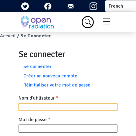
Aller au contenu principal
Select your la
Menu du com
Fil d'Ariane
Accueil
Se Connecter
Se connecter
Onglets principaux
Se connecter
Créer un nouveau compte
Réinitialiser votre mot de passe
Nom d'utilisateur
Mot de passe