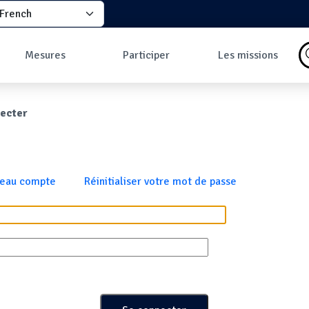
elect your language
principale
Mesures
Participer
Les missions
Pourquoi faire des
Comment participer
Qu'est-ce qu'une
mesures ?
?
mission ?
ane
ecter
Les données
Comment prendre
Missions en cours
Carte des mesures
une mesure ?
Les missions
au sol
Pourquoi rejoindre
Carte des mesures
la communauté ?
en vol
Développeurs
x
veau compte
Réinitialiser votre mot de passe
Tableau de bord
Mesures les plus
commentées