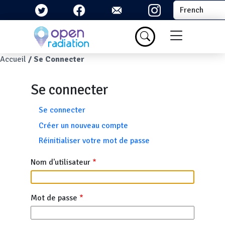
Aller au contenu principal
Select your la
Menu du com
Fil d'Ariane
Accueil
Se Connecter
Se connecter
Onglets principaux
Se connecter
Créer un nouveau compte
Réinitialiser votre mot de passe
Nom d'utilisateur
Mot de passe