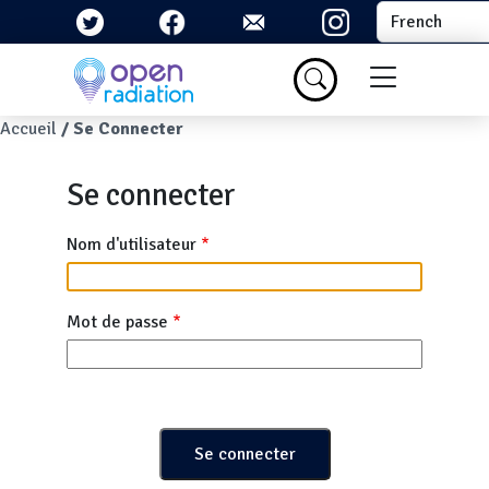
Aller au contenu principal
Select your la
Menu du com
Fil d'Ariane
Accueil
Se Connecter
Se connecter
Nom d'utilisateur
Mot de passe