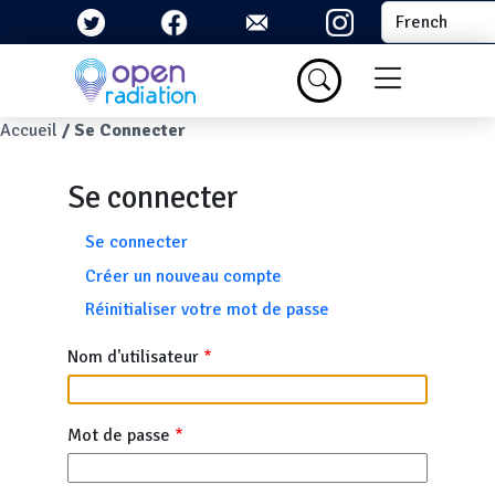
Aller au contenu principal
Select your la
Menu du com
Fil d'Ariane
Accueil
Se Connecter
Se connecter
Onglets principaux
Se connecter
Créer un nouveau compte
Réinitialiser votre mot de passe
Nom d'utilisateur
Mot de passe