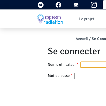
Aller au contenu principal
S
Navigation 
Le projet
Qui sommes-nous ?
Le contexte
Fil d'Ari
Accueil
Se Conn
Qu'est-ce que la
radioactivité ?
Se connecter
Question/Réponses
Lettres
d'information
Nom d'utilisateur
Mot de passe