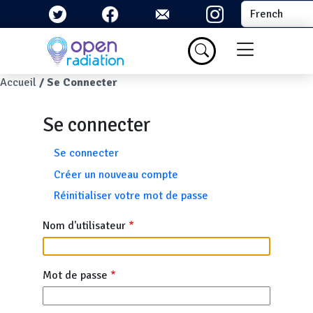
Aller au contenu principal
Select your la
Menu du com
Fil d'Ariane
Accueil
Se Connecter
Se connecter
Onglets principaux
Se connecter
Créer un nouveau compte
Réinitialiser votre mot de passe
Nom d'utilisateur
Mot de passe