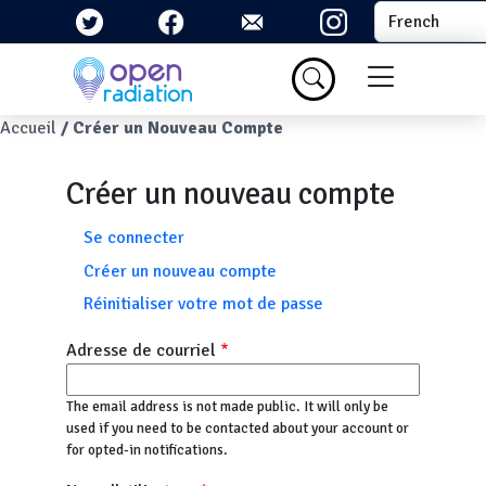
Aller au contenu principal
Select your la
Menu du com
Fil d'Ariane
Accueil
Créer un Nouveau Compte
Créer un nouveau compte
Onglets principaux
Se connecter
Créer un nouveau compte
Réinitialiser votre mot de passe
Adresse de courriel
The email address is not made public. It will only be
used if you need to be contacted about your account or
for opted-in notifications.