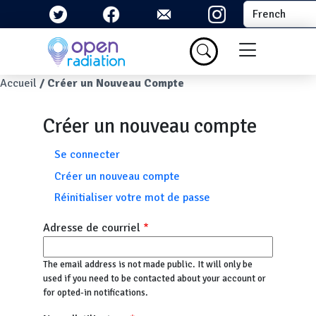
Aller au contenu principal
Select your la
Menu du com
Fil d'Ariane
Accueil
Créer un Nouveau Compte
Créer un nouveau compte
Onglets principaux
Se connecter
Créer un nouveau compte
Réinitialiser votre mot de passe
Adresse de courriel
The email address is not made public. It will only be
used if you need to be contacted about your account or
for opted-in notifications.