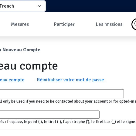
elect your language
principale
Mesures
Participer
Les missions
Pourquoi faire des
Comment participer
Qu'est-ce qu'une
mesures ?
?
mission ?
ane
n Nouveau Compte
Les données
Comment prendre
Missions en cours
Carte des mesures
une mesure ?
Les missions
veau compte
au sol
Pourquoi rejoindre
Carte des mesures
la communauté ?
en vol
Développeurs
x
veau compte
Réinitialiser votre mot de passe
Tableau de bord
Mesures les plus
commentées
ll only be used if you need to be contacted about your account or for opted-in 
 l'espace, le point (.), le tiret (-), l'apostrophe ('), le tiret bas (_) et le sign