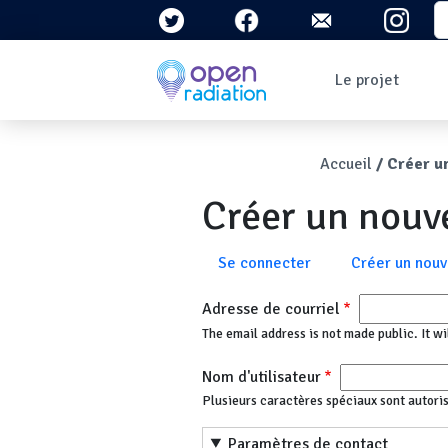
Aller au contenu principal
S
Navigation 
Le projet
Qui sommes-nous ?
Le contexte
Fil d'Ari
Accueil
Créer u
Qu'est-ce que la
radioactivité ?
Créer un nou
Question/Réponses
Lettres
d'information
Onglets principau
Se connecter
Créer un nou
Adresse de courriel
The email address is not made public. It wi
Nom d'utilisateur
Plusieurs caractères spéciaux sont autorisés :
Paramètres de contact