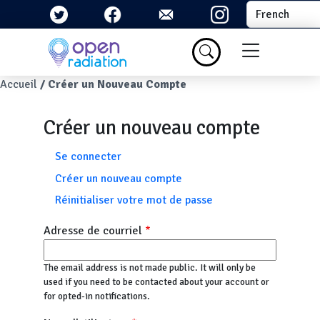
Aller au contenu principal
Select your la
Menu du com
Fil d'Ariane
Accueil
Créer un Nouveau Compte
Créer un nouveau compte
Onglets principaux
Se connecter
Créer un nouveau compte
Réinitialiser votre mot de passe
Adresse de courriel
The email address is not made public. It will only be
used if you need to be contacted about your account or
for opted-in notifications.