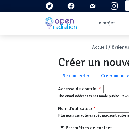
Aller au contenu principal
S
Navigation 
Le projet
Qui sommes-nous ?
Le contexte
Fil d'Ari
Accueil
Créer u
Qu'est-ce que la
radioactivité ?
Créer un nou
Question/Réponses
Lettres
d'information
Onglets principau
Se connecter
Créer un nou
Adresse de courriel
The email address is not made public. It wi
Nom d'utilisateur
Plusieurs caractères spéciaux sont autorisés :
Paramètres de contact