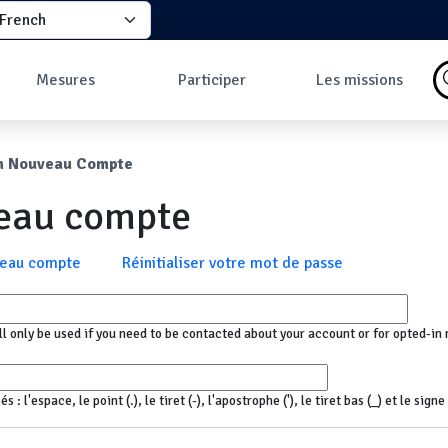
elect your language
principale
Mesures
Participer
Les missions
Pourquoi faire des
Comment participer
Qu'est-ce qu'une
mesures ?
?
mission ?
ane
n Nouveau Compte
Les données
Comment prendre
Missions en cours
Carte des mesures
une mesure ?
Les missions
veau compte
au sol
Pourquoi rejoindre
Carte des mesures
la communauté ?
en vol
Développeurs
x
veau compte
Réinitialiser votre mot de passe
Tableau de bord
Mesures les plus
commentées
ll only be used if you need to be contacted about your account or for opted-in 
 l'espace, le point (.), le tiret (-), l'apostrophe ('), le tiret bas (_) et le sign