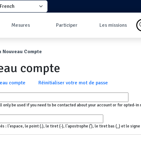
elect your language
principale
Mesures
Participer
Les missions
Pourquoi faire des
Comment participer
Qu'est-ce qu'une
mesures ?
?
mission ?
ane
n Nouveau Compte
Les données
Comment prendre
Missions en cours
Carte des mesures
une mesure ?
Les missions
veau compte
au sol
Pourquoi rejoindre
Carte des mesures
la communauté ?
en vol
Développeurs
x
veau compte
Réinitialiser votre mot de passe
Tableau de bord
Mesures les plus
commentées
ll only be used if you need to be contacted about your account or for opted-in 
 l'espace, le point (.), le tiret (-), l'apostrophe ('), le tiret bas (_) et le sign