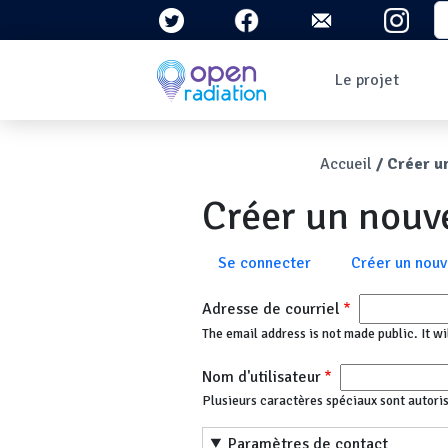
Aller au contenu principal
S
Navigation 
Le projet
Qui sommes-nous ?
Le contexte
Fil d'Ari
Accueil
Créer u
Qu'est-ce que la
radioactivité ?
Créer un nou
Question/Réponses
Lettres
d'information
Onglets principau
Se connecter
Créer un nou
Adresse de courriel
The email address is not made public. It wi
Nom d'utilisateur
Plusieurs caractères spéciaux sont autorisés :
Paramètres de contact