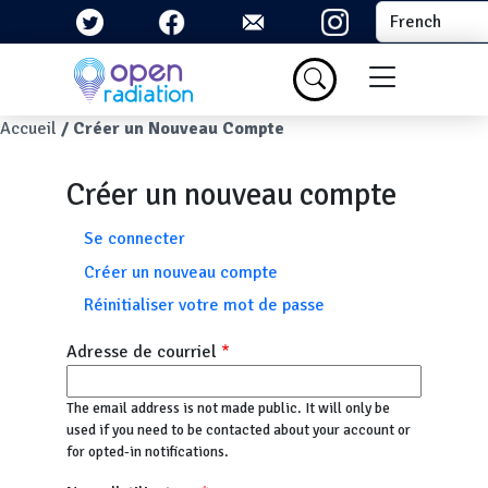
Aller au contenu principal
Select your la
Menu du com
Fil d'Ariane
Accueil
Créer un Nouveau Compte
Créer un nouveau compte
Onglets principaux
Se connecter
Créer un nouveau compte
Réinitialiser votre mot de passe
Adresse de courriel
The email address is not made public. It will only be
used if you need to be contacted about your account or
for opted-in notifications.