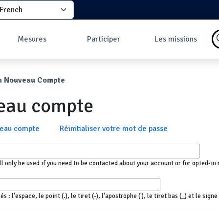
elect your language
principale
Mesures
Participer
Les missions
Pourquoi faire des
Comment participer
Qu'est-ce qu'une
mesures ?
?
mission ?
ane
n Nouveau Compte
Les données
Comment prendre
Missions en cours
Carte des mesures
une mesure ?
Les missions
veau compte
au sol
Pourquoi rejoindre
Carte des mesures
la communauté ?
en vol
Développeurs
x
veau compte
Réinitialiser votre mot de passe
Tableau de bord
Mesures les plus
commentées
ll only be used if you need to be contacted about your account or for opted-in 
 l'espace, le point (.), le tiret (-), l'apostrophe ('), le tiret bas (_) et le sign