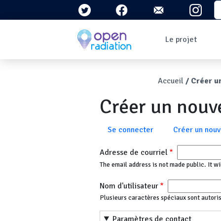
Aller au contenu principal
S
Navigation 
Le projet
Qui sommes-nous ?
Le contexte
Fil d'Ari
Accueil
Créer u
Qu'est-ce que la
radioactivité ?
Créer un nou
Question/Réponses
Lettres
d'information
Onglets principau
Se connecter
Créer un nou
Adresse de courriel
The email address is not made public. It wi
Nom d'utilisateur
Plusieurs caractères spéciaux sont autorisés :
Paramètres de contact