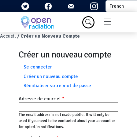
Aller au contenu principal
Select your la
Menu du com
Fil d'Ariane
Accueil
Créer un Nouveau Compte
Créer un nouveau compte
Onglets principaux
Se connecter
Créer un nouveau compte
Réinitialiser votre mot de passe
Adresse de courriel
The email address is not made public. It will only be
used if you need to be contacted about your account or
for opted-in notifications.