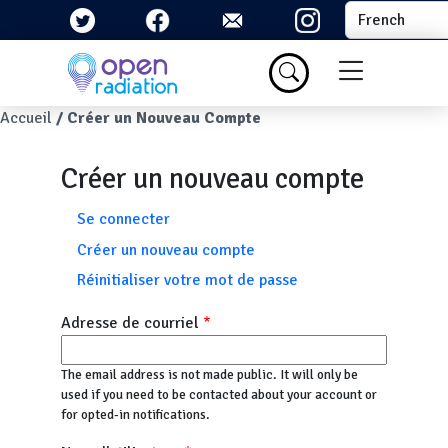
Aller au contenu principal
Select your la
Menu du com
Fil d'Ariane
Accueil
Créer un Nouveau Compte
Créer un nouveau compte
Onglets principaux
Se connecter
Créer un nouveau compte
Réinitialiser votre mot de passe
Adresse de courriel
The email address is not made public. It will only be
used if you need to be contacted about your account or
for opted-in notifications.