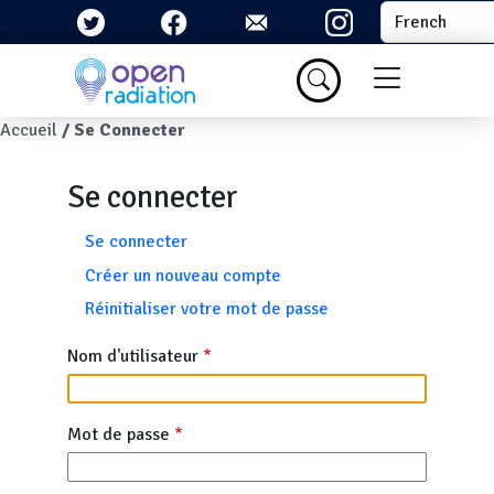
Aller au contenu principal
Select your la
Menu du com
Fil d'Ariane
Accueil
Se Connecter
Se connecter
Onglets principaux
Se connecter
Créer un nouveau compte
Réinitialiser votre mot de passe
Nom d'utilisateur
Mot de passe