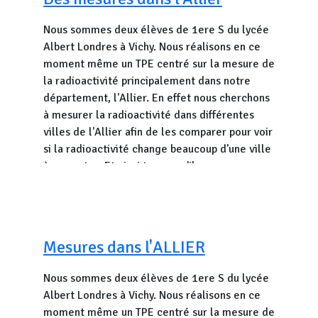
Nous sommes deux élèves de 1ere S du lycée
Albert Londres à Vichy. Nous réalisons en ce
moment même un TPE centré sur la mesure de
la radioactivité principalement dans notre
département, l'Allier. En effet nous cherchons
à mesurer la radioactivité dans différentes
villes de l'Allier afin de les comparer pour voir
si la radioactivité change beaucoup d'une ville
à une autre. Et ainsi trouver s'il a y a une cause
géologique dernière ce phénomène. Nous
allons aussi comparer différents appareils de
mesure : deux capteurs OpenRadiation, un
capteur Safecast associés à des mesures avec
Nous mettrons cette courbe à jour
Mesures dans l'ALLIER
des Canary qui mesurent le radon.
régulièrement. Ci-dessus la mise à jour du
29/06/2026.
Nous sommes deux élèves de 1ere S du lycée
Albert Londres à Vichy. Nous réalisons en ce
Vacances? Vous avez dit vacances?
moment même un TPE centré sur la mesure de