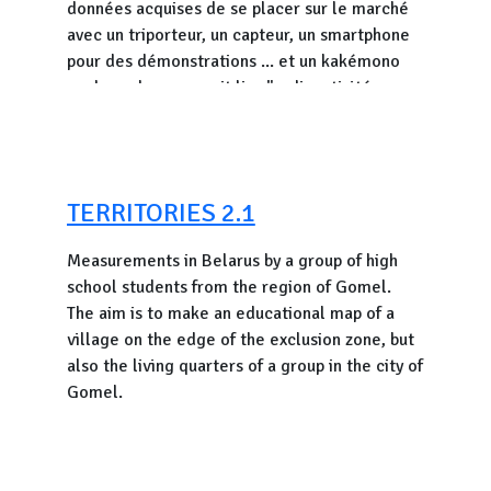
données acquises de se placer sur le marché
chargée,
avec un triporteur, un capteur, un smartphone
que votre téléphone dispose de la
pour des démonstrations ... et un kakémono
dernière version de l’application,
sur lequel on pourrait lire "radioactivité
ambiante, ici : " et un sticker avec le chiffre.
Et c'est parti pour aller faire des mesures, à 1
Avec OpenRadiation mesurez vous meme la
mètre au-dessus du sol et de préférence à
radioactivité dans votre environnement.
l’extérieur ! Dans la mesure du possible, merci
de faire plusieurs mesures en différents points
TERRITORIES 2.1
de chaque commune afin de pouvoir calculer
ultérieurement des moyennes fiables et de les
Measurements in Belarus by a group of high
publier sur le site en utilisant le tag :
school students from the region of Gomel.
#corale
.
The aim is to make an educational map of a
village on the edge of the exclusion zone, but
Pour plus d’information, découvrez le site web
also the living quarters of a group in the city of
Rayonnements ionisants, exposome multi-
Gomel.
expositions et risques de cancer et autres
maladies chroniques - Constances
et l'
Etude
CORALE
.