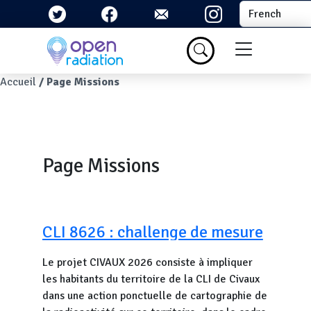
Aller au contenu principal
Select your la
Menu du com
Fil d'Ariane
Accueil
Page Missions
Page Missions
CLI 8626 : challenge de mesure
citoyenne
Le projet CIVAUX 2026 consiste à impliquer
les habitants du territoire de la CLI de Civaux
dans une action ponctuelle de cartographie de