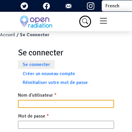
Aller au contenu principal
Select your la
Menu du com
Fil d'Ariane
Accueil
Se Connecter
Se connecter
Onglets principaux
Se connecter
Créer un nouveau compte
Réinitialiser votre mot de passe
Nom d'utilisateur
Mot de passe