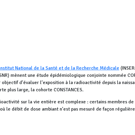
au-dessous du sol, et d’autre part ne pas se mettre en danger.
sera fait en s’appuyant sur les les équipes municipales et l
nts soient en possession d’un smartphone.
CLI de CIVAUX pour le lancement officiel du projet CIVAUX 20
ère réunion des participants à la mission CIVAUX 2026. Cette réuni
rmis de présenter le projet CIThARA, les raisons qui ont conduit
nstitut National de la Santé et de la Recherche Médicale
(INSERM
us de 30 personnes ont participé à cette réunion qui a été très int
SNR) mènent une étude épidémiologique conjointe nommée CO
ipants et quelques tests ont pu être réalisées sur place.
objectif d’évaluer l’exposition à la radioactivité depuis la nais
rte plus large, la cohorte CONSTANCES.
adioactivité sur la vie entière est complexe : certains membres d
où le débit de dose ambiant n’est pas mesuré de façon régulière
 ainsi sollicitée pour compléter les données manquantes
, 