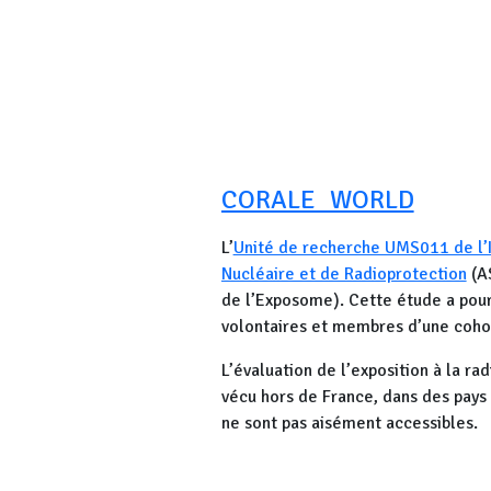
part, mesurer de préférence à 1 m 
Le recrutement des participants 
contrainte est que les participa
Jeudi 18 juin 2026: réunion à la 
CORALE_WORLD
Le jeudi 18 juin a eu lieu la premi
avec le soutien du CNPE d'EDF, a pe
L’
Unité de recherche UMS011 de l’I
travail et les objectifs attendus. Pl
Nucléaire et de Radioprotection
(A
détecteurs ont été remis aux partic
de l’Exposome). Cette étude a pour 
volontaires et membres d’une coho
L’évaluation de l’exposition à la r
vécu hors de France, dans des pays 
ne sont pas aisément accessibles.
La communauté OpenRadiation est