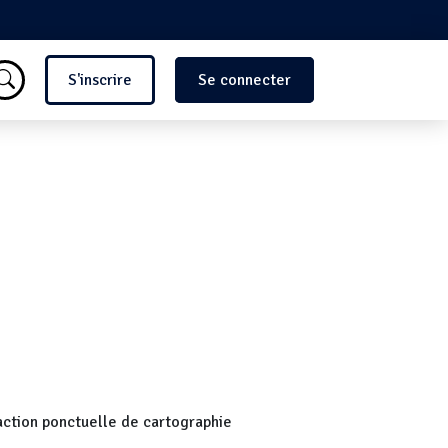
Menu du compte de l'utilisate
S'inscrire
Se connecter
 action ponctuelle de cartographie