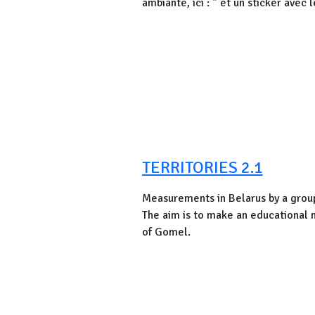
ambiante, ici : " et un sticker ave
devenir de cette action, sont surpri
Alors mille mercis à vous, mesureu
TERRITORIES 2.1
Measurements in Belarus by a group
The aim is to make an educational ma
of Gomel.