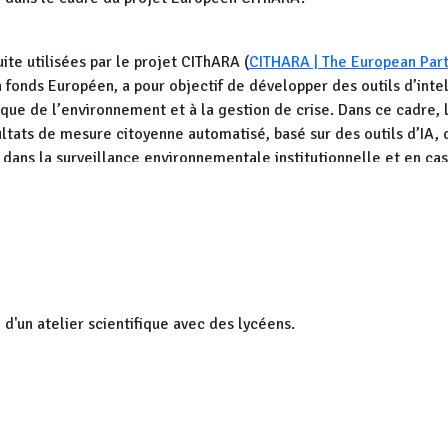
ite utilisées par le projet CIThARA (
CITHARA | The European Part
un fonds Européen, a pour objectif de développer des outils d’intel
ique de l’environnement et à la gestion de crise. Dans ce cadre, 
ultats de mesure citoyenne automatisé, basé sur des outils d’IA, 
ans la surveillance environnementale institutionnelle et en cas
n premier temps en comparant les données citoyennes recueillie
ecueillies par le réseau Teleray de surveillance des rejets des ins
e Civaux dans un rayon de 30 km environ, et quelques autres balis
il y a assez peu de mesures citoyennes qui y ont été réalisées, 
le donc idéal pour développer une action citoyenne permetta
d'un atelier scientifique avec des lycéens.
CIThARA.
un capteur (fourni par le réseau OpenRadiation) et au top départ
période de 2 mois minimum. Aucune consigne particulière ne ser
res de choisir. Deux recommandations leur seront faites (mais san