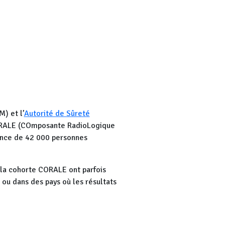
e monde associatif. La seule
26!
on, organisée par la CLI de Civaux
 à sa création, les méthodes de
) et l’
Autorité de Sûreté
eractive. En fin de réunion, les
RALE (COmposante RadioLogique
sance de 42 000 personnes
e la cohorte CORALE ont parfois
 ou dans des pays où les résultats
en particulier dans les pays