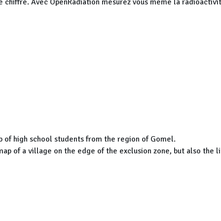
c le chiffre. Avec OpenRadiation mesurez vous meme la radioactiv
s de ces résultats!
rs volontaires, pour votre engagement et votre persévérance.
 of high school students from the region of Gomel.
p of a village on the edge of the exclusion zone, but also the liv