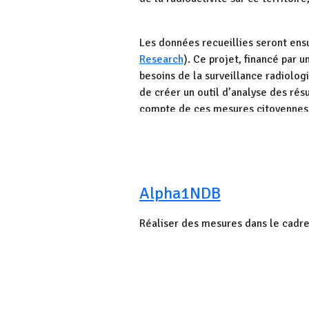
Les données recueillies seront ensu
Research
). Ce projet, financé par 
besoins de la surveillance radiolog
de créer un outil d’analyse des rés
compte de ces mesures citoyennes d
nucléaire.
Cette analyse sera réalisée dans u
aux résultats de mesure en continu r
Teleray installées autour du site d
Alpha1NDB
Angoulême, Niort, etc. Par contre, 
autour du site.
Ce territoire semb
Réaliser des mesures dans le cadre 
données nécessaires au projet 
Les volontaires recevront en prêt 
dans leur environnement, pour une 
mesurer, les participants seront lib