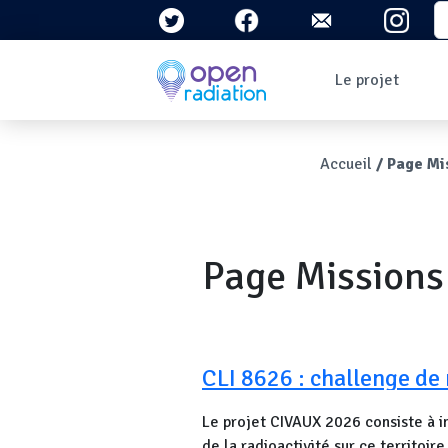
Aller au contenu principal
S
Navigation 
Le projet
Qui sommes-nous ?
Le contexte
Fil d'Ari
Accueil
Page Mi
Qu'est-ce que la
radioactivité ?
Question/Réponses
Lettres
d'information
Page Missions
CLI 8626 : challenge de
Le projet CIVAUX 2026 consiste à im
de la radioactivité sur ce territoi