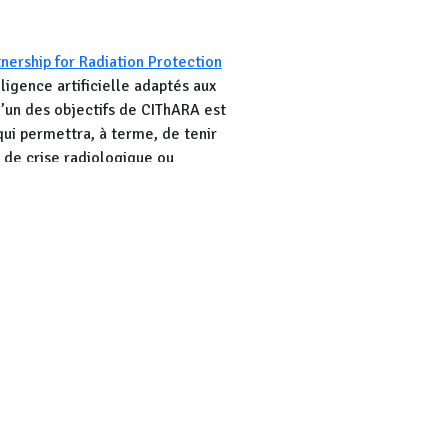
nership for Radiation Protection
ligence artificielle adaptés aux
l’un des objectifs de CIThARA est
qui permettra, à terme, de tenir
 de crise radiologique ou
s au cours de l’action CIVAUX 2026
tallations. Or, il y a 11 balises
es à distance du site : Limoge,
environ 130 dans un rayon de 20 km
nt de compléter le jeu de
, commenceront à faire des mesures
a donnée sur les endroits à
s obligation de les suivre), d’une