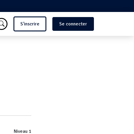
Menu du compte de l'utilisate
S'inscrire
Se connecter
Niveau 1