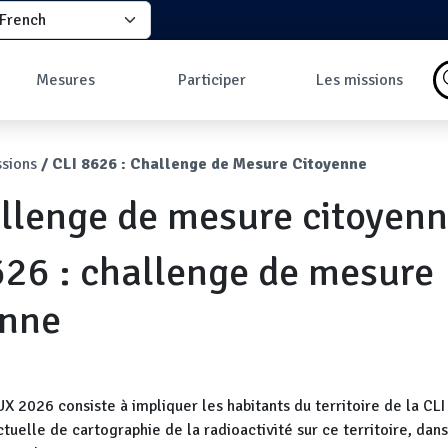
elect your language
principale
Mesures
Participer
Les missions
Pourquoi faire des
Comment participer
Qu'est-ce qu'une
mesures ?
?
mission ?
ane
sions
CLI 8626 : Challenge de Mesure Citoyenne
Les données
Comment prendre
Missions en cours
Carte des mesures
une mesure ?
Les missions
allenge de mesure citoyen
au sol
Pourquoi rejoindre
Carte des mesures
la communauté ?
en vol
Développeurs
626 : challenge de mesure
Tableau de bord
Mesures les plus
commentées
enne
X 2026 consiste à impliquer les habitants du territoire de la CLI
tuelle de cartographie de la radioactivité sur ce territoire, dan