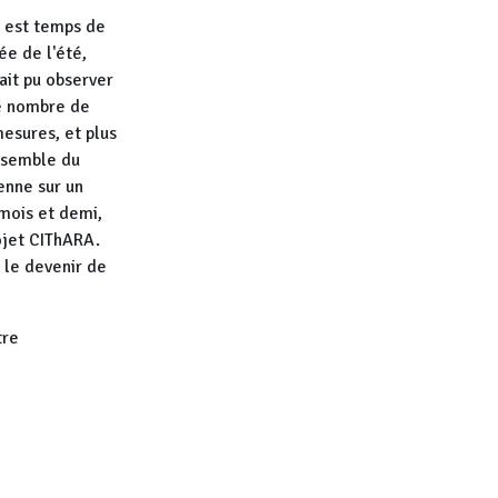
l est temps de
ée de l'été,
rait pu observer
le nombre de
esures, et plus
nsemble du
enne sur un
 mois et demi,
ojet CIThARA.
 le devenir de
tre