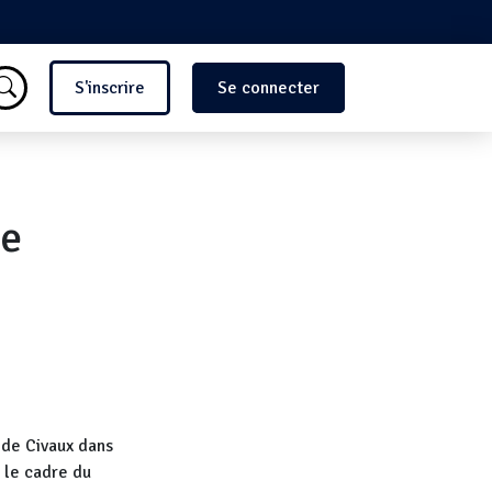
Menu du compte de l'utilisate
S'inscrire
Se connecter
ne
 de Civaux dans
s le cadre du