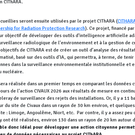
en CIThARA.
ueillies seront ensuite utilisées par le projet CIThARA (
CITHARA
ership for Radiation Protection Research
). Ce projet, financé par
r objectif de développer des outils d’intelligence artificielle a
urveillance radiologique de l’environnement et à la gestion de c
 objectifs de CIThARA est de créer un outil d’analyse des résult
atisé, basé sur des outils d’IA, qui permettra, à terme, de teni
nnes dans la surveillance environnementale institutionnelle et e
u nucléaire.
sera réalisée dans un premier temps en comparant les données 
cours de l’action CIVAUX 2026 aux résultats de mesure en continu
eleray de surveillance des rejets des installations. Or, il y a 11 b
ur du site de Civaux dans un rayon de 30 km environ, et quelques
ite : Limoge, Angoulême, Niort, etc. Par contre, il y a assez peu
y ont été réalisées, environ 130 dans un rayon de 20 km autour d
mble donc idéal pour développer une action citoyenne permet
jeu de données nécessaires au projet CIThARA.