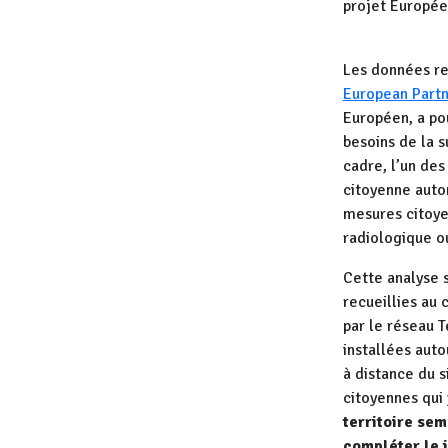
projet Europé
Les données rec
European Partn
Européen, a pou
besoins de la s
cadre, l’un des
citoyenne autom
mesures citoye
radiologique o
Cette analyse 
recueillies au 
par le réseau T
installées auto
à distance du s
citoyennes qui 
territoire se
compléter le 