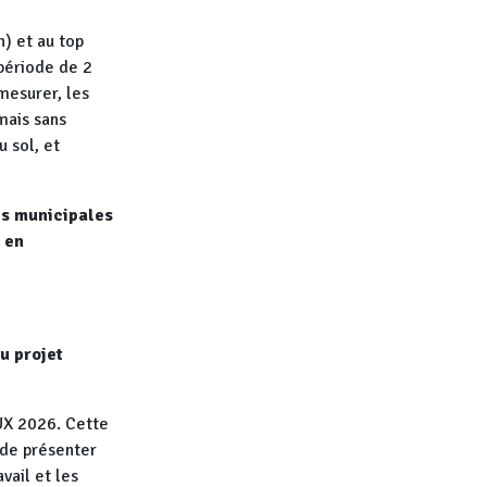
n) et au top
période de 2
mesurer, les
mais sans
 sol, et
es municipales
 en
u projet
AUX 2026. Cette
 de présenter
vail et les