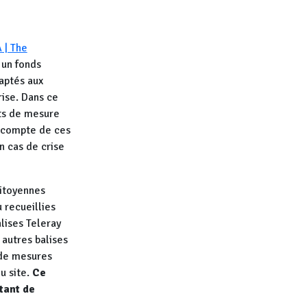
 | The
 un fonds
daptés aux
rise. Dans ce
ats de mesure
r compte de ces
n cas de crise
citoyennes
 recueillies
alises Teleray
 autres balises
 de mesures
u site.
Ce
tant de