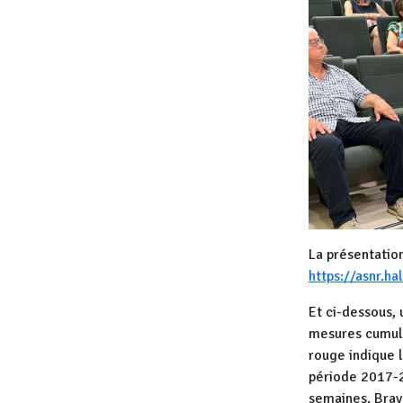
La présentation
https://asnr.h
Et ci-dessous, 
mesures cumulée
rouge indique 
période 2017-2
semaines. Brav