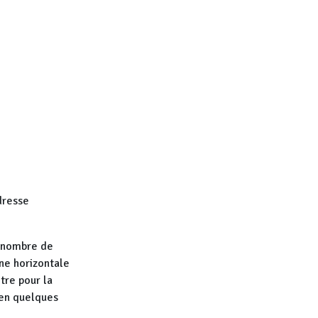
dresse
du nombre de
ne horizontale
tre pour la
 en quelques