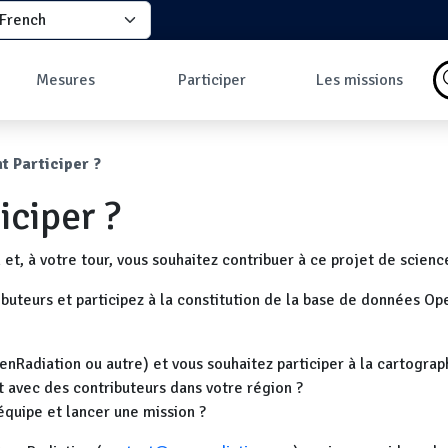
elect your language
principale
Mesures
Participer
Les missions
Pourquoi faire des
Comment participer
Qu'est-ce qu'une
mesures ?
?
mission ?
ane
 Participer ?
Les données
Comment prendre
Missions en cours
Carte des mesures
une mesure ?
Les missions
ciper ?
au sol
Pourquoi rejoindre
Carte des mesures
la communauté ?
en vol
Développeurs
t, à votre tour, vous souhaitez contribuer à ce projet de science
Tableau de bord
Mesures les plus
uteurs et participez à la constitution de la base de données O
commentées
enRadiation ou autre) et vous souhaitez participer à la cartogr
 avec des contributeurs dans votre région ?
équipe et lancer une mission ?