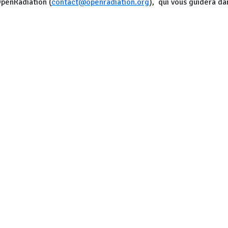
OpenRadiation (
contact@openradiation.org
), qui vous guidera da