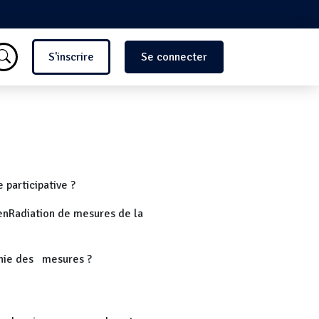
Menu du compte de l'utilisate
S'inscrire
Se connecter
 participative ?
penRadiation de mesures de la
aphie des mesures ?