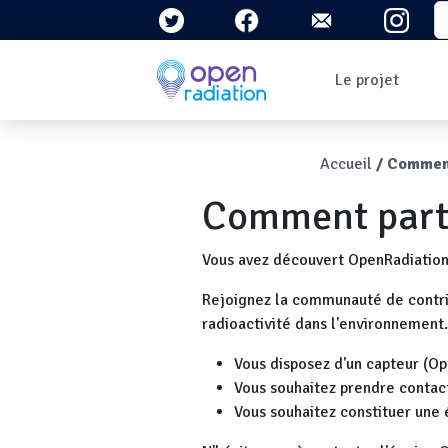
Aller au contenu principal
S
Navigation 
Le projet
Qui sommes-nous ?
Le contexte
Fil d'Ari
Accueil
Comment
Qu'est-ce que la
radioactivité ?
Comment parti
Question/Réponses
Lettres
d'information
Vous avez découvert OpenRadiation e
Rejoignez la communauté de contrib
radioactivité dans l'environnement.
Vous disposez d'un capteur (Op
Vous souhaitez prendre contact
Vous souhaitez constituer une 