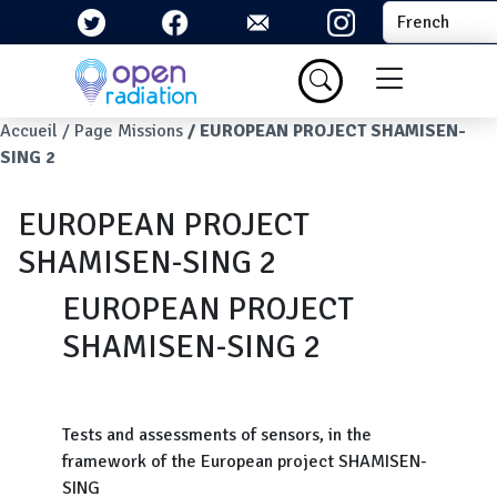
Aller au contenu principal
Select your la
Menu du com
Fil d'Ariane
Accueil
Page Missions
EUROPEAN PROJECT SHAMISEN-
SING 2
EUROPEAN PROJECT
SHAMISEN-SING 2
EUROPEAN PROJECT
SHAMISEN-SING 2
Tests and assessments of sensors, in the
framework of the European project SHAMISEN-
SING