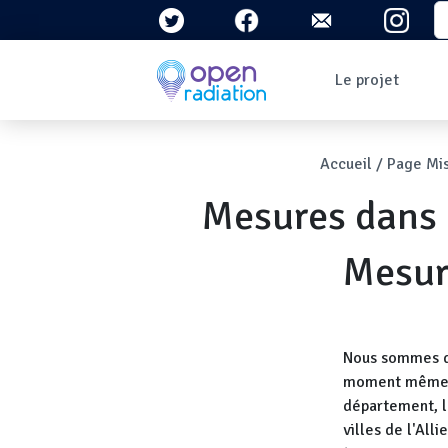
Aller au contenu principal
S
Navigation 
Le projet
Qui sommes-nous ?
Le contexte
Fil d'Ari
Accueil
Page Mis
Qu'est-ce que la
radioactivité ?
Mesures dans 
Question/Réponses
Lettres
d'information
Mesur
Nous sommes de
moment même un
département, l'
villes de l'All