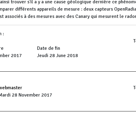
 ainsi trouver s'il a y a une cause géologique dernière ce phéno
omparer différents appareils de mesure : deux capteurs OpenRadia
st associés à des mesures avec des Canary qui mesurent le rado
 :
T
re
Date de fin
mber 2017
Jeudi 28 June 2018
webmaster
T
Mardi 28 November 2017