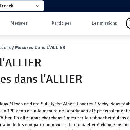
elect your language
principale
Mesures
Participer
Les missions
Pourquoi faire des
Comment participer
Qu'est-ce qu'une
mesures ?
?
mission ?
ane
sions
Mesures Dans L'ALLIER
Les données
Comment prendre
Missions en cours
Carte des mesures
une mesure ?
Les missions
l'ALLIER
au sol
Pourquoi rejoindre
Carte des mesures
la communauté ?
en vol
Développeurs
es dans l'ALLIER
Tableau de bord
Mesures les plus
commentées
ux élèves de 1ere S du lycée Albert Londres à Vichy. Nous réal
 TPE centré sur la mesure de la radioactivité principalement 
Allier. En effet nous cherchons à mesurer la radioactivité dans d
ier afin de les comparer pour voir si la radioactivité change beauc