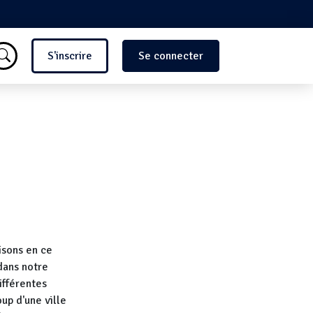
Menu du compte de l'utilisate
S'inscrire
Se connecter
isons en ce
dans notre
ifférentes
oup d'une ville