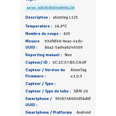
series_b08383b005e8996228
Description :
atomtag L125
Temperature :
16.0°C
Nombre de coups :
825
Mesure
934f6f49-9eac-41dc-
UUID :
80a2-5ad4a9249309
Reporting manuel :
Non
Capteur/ ID :
0C:1C:57:B5:CA:0F
Capteur / Version du
AtomTag
Firmware :
v.1.0.3
Capteur / Type :
Capteur / Type de tube :
SBM-20
Smartphone /
991b74b9d3d5bd6f
UUID :
Smartphone / Platforme
Android