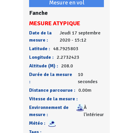
Mesure en vol
Fanche
MESURE ATYPIQUE
Date de la
Jeudi 17 septembre
mesure :
2020 - 15:12
Latitude :
48.7925803
Longitude :
2.2732423
Altitude (M) :
208.0
Durée de la mesure
10
:
secondes
Distance parcourue :
0.00m
Vitesse de la mesure :
Environnement de
À
mesure :
l'intérieur
Météo :
Tags :