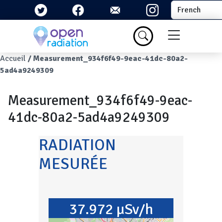
Aller au contenu principal
Select your la
Menu du com
Fil d'Ariane
Accueil
Measurement_934f6f49-9eac-41dc-80a2-
5ad4a9249309
Measurement_934f6f49-9eac-
41dc-80a2-5ad4a9249309
RADIATION
MESURÉE
37.972 µSv/h