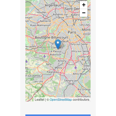
+
−
Leaflet | ©
OpenStreetMap
contributors