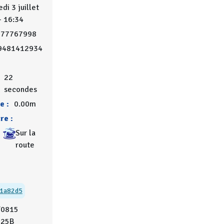
di 3 juillet
- 16:34
777767998
9481412934
0
22
secondes
e :
0.00m
re :
Sur la
route
31a82d5
Y0815
 25B