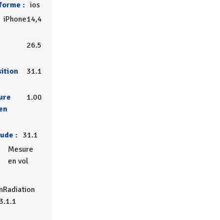
forme :
ios
iPhone14,4
26.5
sition
31.1
ure
1.00
en
tude :
31.1
Mesure
en vol
nRadiation
3.1.1