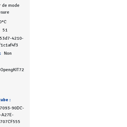
r de mode
sure
0°C
51
-53d7-4210-
f1c1af4f3
:
Non
OpengKIT72
tube :
7093-90DC-
-A27E-
707CF555