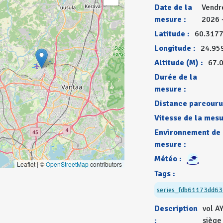
Date de la
Vendre
mesure :
2026 
Latitude :
60.317
Longitude :
24.95
Altitude (M) :
67.
Durée de la
mesure :
Distance parcouru
Vitesse de la mesu
Environnement de
mesure :
Météo :
Leaflet | ©
OpenStreetMap
contributors
Tags :
series_fdb61173dd6
Description
vol A
:
siège