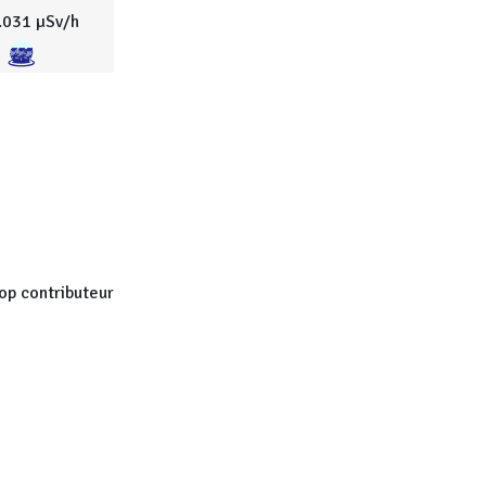
.031 µSv/h
op contributeur
.