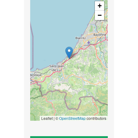
+
−
Leaflet | ©
OpenStreetMap
contributors