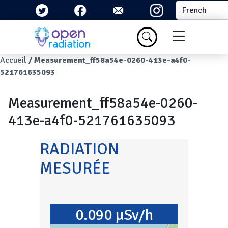
Aller au contenu principal
Select your la
Menu du com
Fil d'Ariane
Accueil
Measurement_ff58a54e-0260-413e-a4f0-
521761635093
Measurement_ff58a54e-0260-
413e-a4f0-521761635093
RADIATION
MESURÉE
0.090 µSv/h