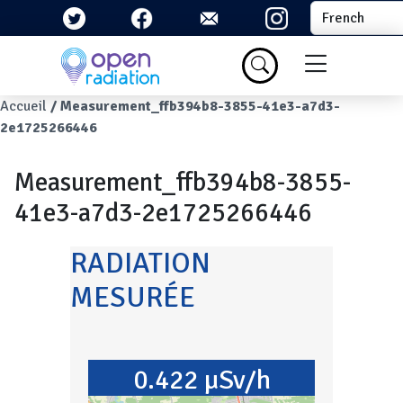
Aller au contenu principal
Select your la
Menu du com
Fil d'Ariane
Accueil
Measurement_ffb394b8-3855-41e3-a7d3-
2e1725266446
Measurement_ffb394b8-3855-
41e3-a7d3-2e1725266446
RADIATION
MESURÉE
0.422 µSv/h