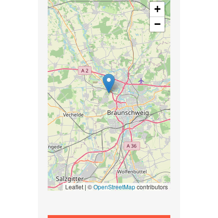
+
−
Leaflet | ©
OpenStreetMap
contributors