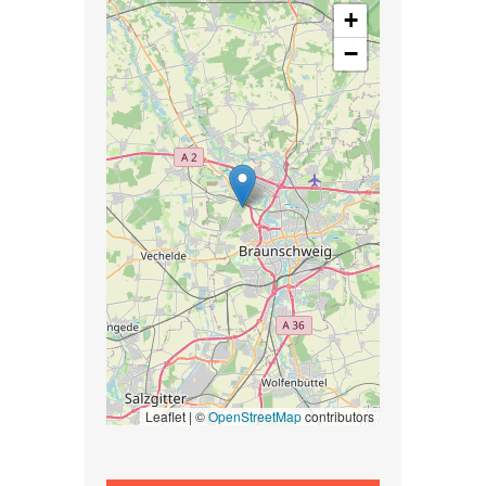
+
−
Leaflet | ©
OpenStreetMap
contributors