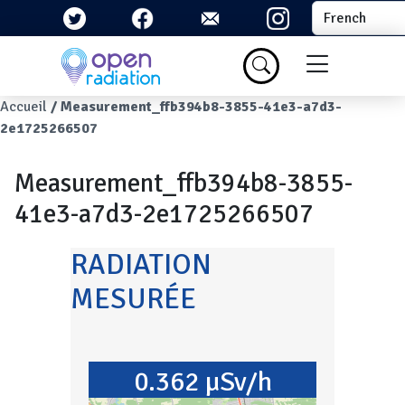
Aller au contenu principal
Select your la
Menu du com
Fil d'Ariane
Accueil
Measurement_ffb394b8-3855-41e3-a7d3-
2e1725266507
Measurement_ffb394b8-3855-
41e3-a7d3-2e1725266507
RADIATION
MESURÉE
0.362 µSv/h